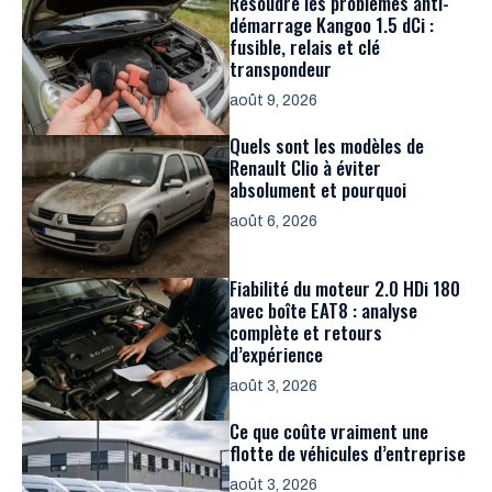
Résoudre les problèmes anti-
démarrage Kangoo 1.5 dCi :
fusible, relais et clé
transpondeur
août 9, 2026
Quels sont les modèles de
Renault Clio à éviter
absolument et pourquoi
août 6, 2026
Fiabilité du moteur 2.0 HDi 180
avec boîte EAT8 : analyse
complète et retours
d’expérience
août 3, 2026
Ce que coûte vraiment une
flotte de véhicules d’entreprise
août 3, 2026