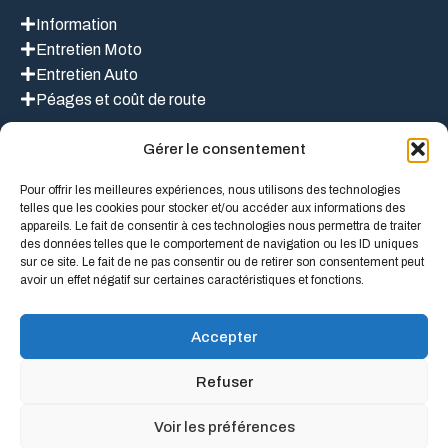
Information
Entretien Moto
Entretien Auto
Péages et coût de route
Gérer le consentement
LIEN UTILES
Pour offrir les meilleures expériences, nous utilisons des technologies
telles que les cookies pour stocker et/ou accéder aux informations des
appareils. Le fait de consentir à ces technologies nous permettra de traiter
des données telles que le comportement de navigation ou les ID uniques
Mentions légales
sur ce site. Le fait de ne pas consentir ou de retirer son consentement peut
À propos de nous
avoir un effet négatif sur certaines caractéristiques et fonctions.
Politique de confidentialité
Conditions Générales D’Utilisation
Accepter
Refuser
Voir les préférences