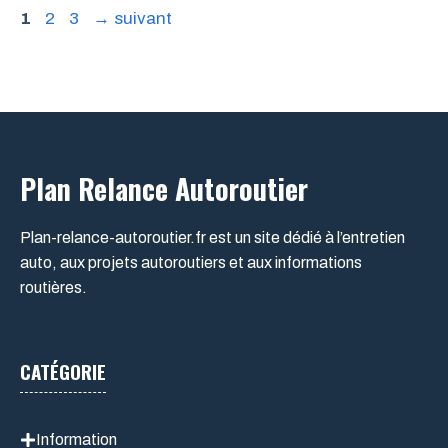
Page
Page
Page
1
2
3
→
suivant
Plan Relance Autoroutier
Plan-relance-autoroutier.fr est un site dédié à l’entretien
auto, aux projets autoroutiers et aux informations
routières.
CATÉGORIE
Information