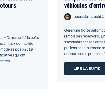
retours
véhicules d’entr
Lucas Marier
/ août 3
Gérer une flotte automobi
remplir des réservoirs. En
ueHDi associé à la boîte
s’accumulent sans qu’on le
 un taux de fiabilité
professionnel surprend s
es modèles post-2019
dessus pour la première f
ficatives qui ont
ontrés
LIRE LA SUITE