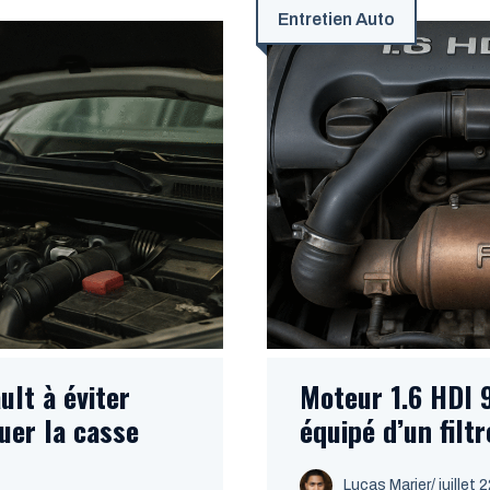
Entretien Auto
lt à éviter
Moteur 1.6 HDI 9
uer la casse
équipé d’un filt
Lucas Marier
/ juillet