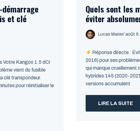
i-démarrage
Quels sont les 
is et clé
éviter absolume
Lucas Marier
/ août 6
Réponse directe : Évi
2016) pour ses problèmes 
es Votre Kangoo 1.5 dCi
qui manque cruellement d
lème vient du fusible
hybrides 145 (2020-2021)
a clé transpondeur.
versions accumulent
tes pour réinitialiser le
LIRE LA SUITE