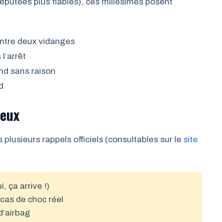
éputées plus fiables), ces millésimes posent
ntre deux vidanges
l’arrêt
nd sans raison
d
ueux
s plusieurs rappels officiels (consultables sur le
site
 ça arrive !)
cas de choc réel
d’airbag