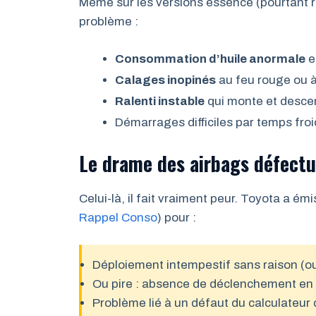
Même sur les versions essence (pourtant r
problème :
Consommation d’huile anormale
e
Calages inopinés
au feu rouge ou à 
Ralenti instable
qui monte et desce
Démarrages difficiles par temps froi
Le drame des airbags défect
Celui-là, il fait vraiment peur. Toyota a émi
Rappel Conso
) pour :
Déploiement intempestif sans raison (oui,
Ou pire : absence de déclenchement en 
Problème lié à un défaut du calculateur 