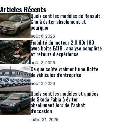
Articles Récents
Quels sont les modèles de Renault
Clio à éviter absolument et
pourquoi
août 6, 2026
Fiabilité du moteur 2.0 HDi 180
avec boîte EAT8 : analyse complète
et retours d’expérience
août 3, 2026
Ce que coûte vraiment une flotte
de véhicules d’entreprise
août 3, 2026
Quels sont les modèles et années
de Skoda Fabia à éviter
absolument lors de l’achat
d’occasion
juillet 31, 2026