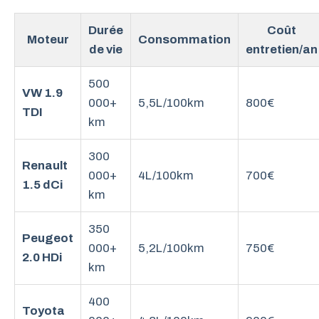
Durée
Coût
Moteur
Consommation
de vie
entretien/an
500
VW 1.9
000+
5,5L/100km
800€
TDI
km
300
Renault
000+
4L/100km
700€
1.5 dCi
km
350
Peugeot
000+
5,2L/100km
750€
2.0 HDi
km
400
Toyota