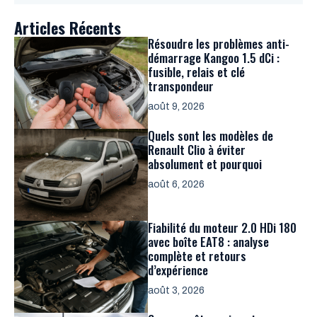
Articles Récents
Résoudre les problèmes anti-
démarrage Kangoo 1.5 dCi :
fusible, relais et clé
transpondeur
août 9, 2026
Quels sont les modèles de
Renault Clio à éviter
absolument et pourquoi
août 6, 2026
Fiabilité du moteur 2.0 HDi 180
avec boîte EAT8 : analyse
complète et retours
d’expérience
août 3, 2026