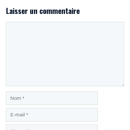
Laisser un commentaire
Commentaire
Nom
E-
mail
Site