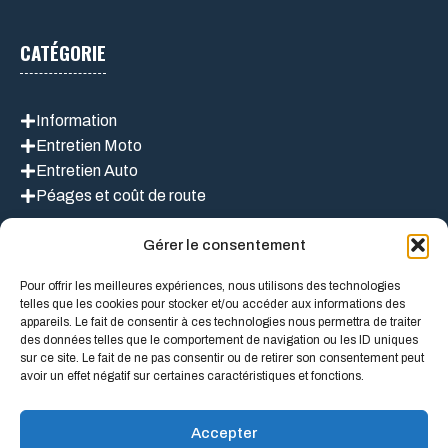
CATÉGORIE
Information
Entretien Moto
Entretien Auto
Péages et coût de route
Gérer le consentement
LIEN UTILES
Pour offrir les meilleures expériences, nous utilisons des technologies
telles que les cookies pour stocker et/ou accéder aux informations des
appareils. Le fait de consentir à ces technologies nous permettra de traiter
des données telles que le comportement de navigation ou les ID uniques
Mentions légales
sur ce site. Le fait de ne pas consentir ou de retirer son consentement peut
À propos de nous
avoir un effet négatif sur certaines caractéristiques et fonctions.
Politique de confidentialité
Conditions Générales D’Utilisation
Accepter