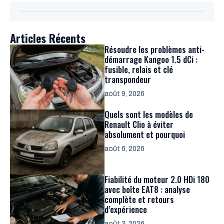
Articles Récents
Résoudre les problèmes anti-
démarrage Kangoo 1.5 dCi :
fusible, relais et clé
transpondeur
août 9, 2026
Quels sont les modèles de
Renault Clio à éviter
absolument et pourquoi
août 6, 2026
Fiabilité du moteur 2.0 HDi 180
avec boîte EAT8 : analyse
complète et retours
d’expérience
août 3, 2026