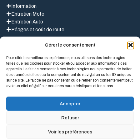
Information
Entretien Moto
Entretien Auto
Péages et coût de route
Gérer le consentement
LIEN UTILES
Pour offrir les meilleures expériences, nous utilisons des technologies
telles que les cookies pour stocker et/ou accéder aux informations des
appareils. Le fait de consentir à ces technologies nous permettra de traiter
des données telles que le comportement de navigation ou les ID uniques
Mentions légales
sur ce site. Le fait de ne pas consentir ou de retirer son consentement peut
À propos de nous
avoir un effet négatif sur certaines caractéristiques et fonctions.
Politique de confidentialité
Conditions Générales D’Utilisation
Accepter
Refuser
Voir les préférences