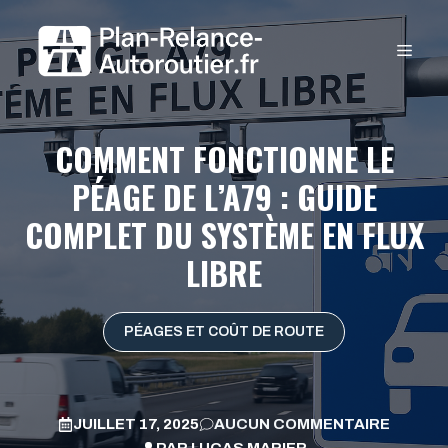
Aller
au
MEN
contenu
COMMENT FONCTIONNE LE
PÉAGE DE L’A79 : GUIDE
COMPLET DU SYSTÈME EN FLUX
LIBRE
PÉAGES ET COÛT DE ROUTE
JUILLET 17, 2025
AUCUN COMMENTAIRE