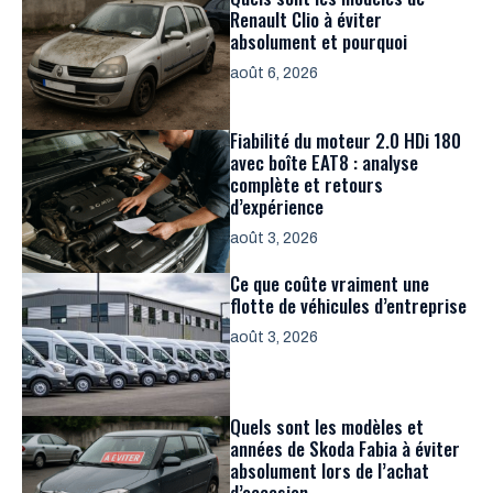
Renault Clio à éviter
absolument et pourquoi
août 6, 2026
Fiabilité du moteur 2.0 HDi 180
avec boîte EAT8 : analyse
complète et retours
d’expérience
août 3, 2026
Ce que coûte vraiment une
flotte de véhicules d’entreprise
août 3, 2026
Quels sont les modèles et
années de Skoda Fabia à éviter
absolument lors de l’achat
d’occasion