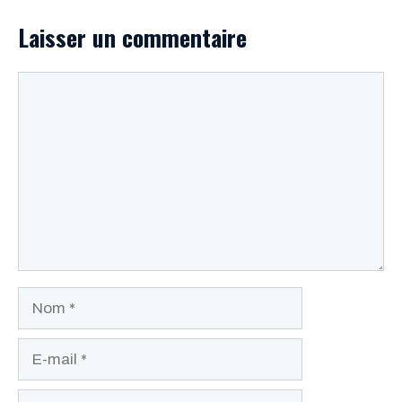
Laisser un commentaire
Commentaire
Nom
E-
mail
Site