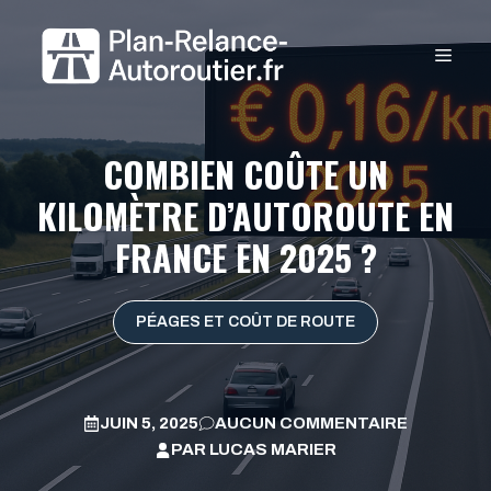
Aller
au
MEN
contenu
COMBIEN COÛTE UN
KILOMÈTRE D’AUTOROUTE EN
FRANCE EN 2025 ?
PÉAGES ET COÛT DE ROUTE
JUIN 5, 2025
AUCUN COMMENTAIRE
PAR
LUCAS MARIER