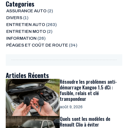
Categories
ASSURANCE AUTO
(2)
DIVERS
(1)
ENTRETIEN AUTO
(263)
ENTRETIEN MOTO
(2)
INFORMATION
(26)
PÉAGES ET COÛT DE ROUTE
(34)
Articles Récents
Résoudre les problèmes anti-
démarrage Kangoo 1.5 dCi :
fusible, relais et clé
transpondeur
août 9, 2026
Quels sont les modèles de
Renault Clio à éviter